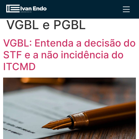
Tag:
Diferença entre
VGBL e PGBL
VGBL: Entenda a decisão do
STF e a não incidência do
ITCMD