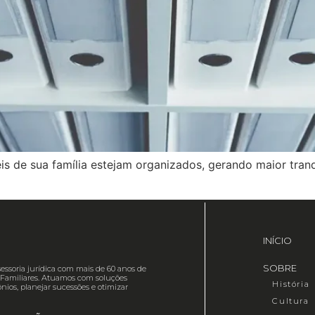
 de sua família estejam organizados, gerando maior tran
INÍCIO
SOBRE
essoria jurídica com mais de 60 anos de
es Familiares. Atuamos com soluções
História
nios, planejar sucessões e otimizar
Cultura