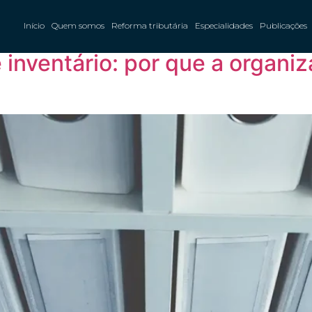
Segurança
Início
Quem somos
Reforma tributária
Especialidades
Publicações
 inventário: por que a organiz