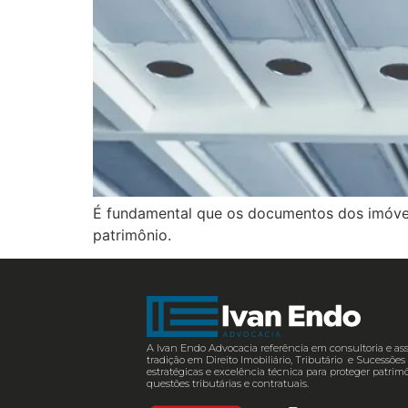
É fundamental que os documentos dos imóveis
patrimônio.
A Ivan Endo Advocacia referência em consultoria e ass
tradição em Direito Imobiliário, Tributário e Sucessõ
estratégicas e excelência técnica para proteger patrimô
questões tributárias e contratuais.