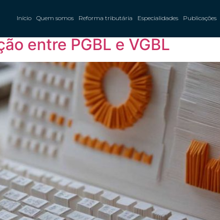
 Financeiro
Início
Quem somos
Reforma tributária
Especialidades
Publicações
ação entre PGBL e VGBL