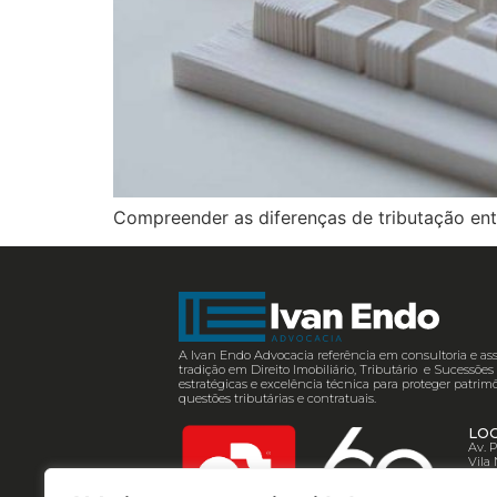
Compreender as diferenças de tributação ent
A Ivan Endo Advocacia referência em consultoria e ass
tradição em Direito Imobiliário, Tributário e Sucessõ
estratégicas e excelência técnica para proteger patrimô
questões tributárias e contratuais.
LO
Av. 
Vila
CEP: