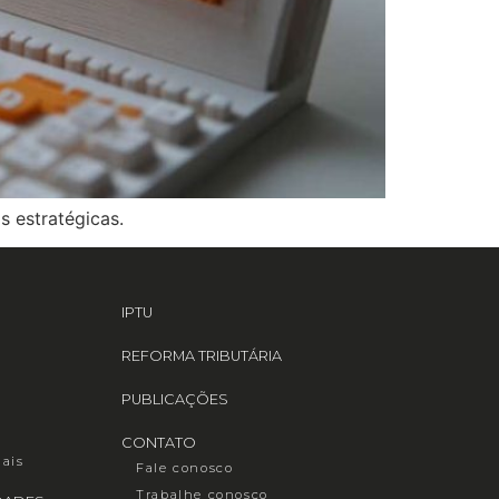
s estratégicas.
IPTU
REFORMA TRIBUTÁRIA
PUBLICAÇÕES
CONTATO
iais
Fale conosco
Trabalhe conosco