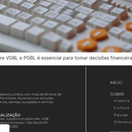
re VGBL e PGBL é essencial para tomar decisões financeira
INÍCIO
SOBRE
essoria jurídica com mais de 60 anos de
es Familiares. Atuamos com soluções
História
nios, planejar sucessões e otimizar
Cultura
Equipe
CALIZAÇÃO
Pres. Juscelino Kubitschek, 1458
Diferenc
 Nova Conceição | São Paulo/SP
 04543-000