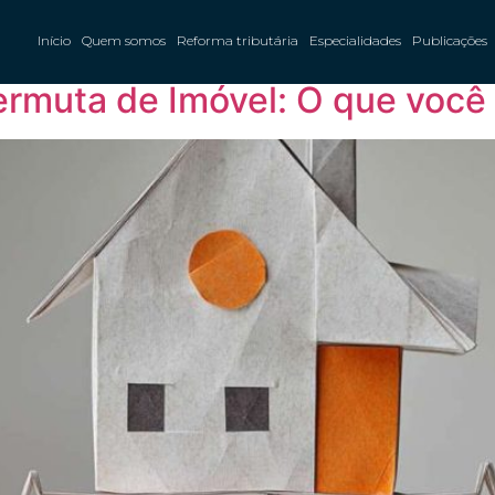
ibutação na Permuta de
Início
Quem somos
Reforma tributária
Especialidades
Publicações
ermuta de Imóvel: O que você 