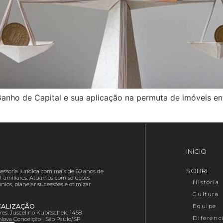
anho de Capital e sua aplicação na permuta de imóveis ent
INÍCIO
SOBRE
essoria jurídica com mais de 60 anos de
es Familiares. Atuamos com soluções
História
nios, planejar sucessões e otimizar
Cultura
Equipe
CALIZAÇÃO
Pres. Juscelino Kubitschek, 1458
Diferenc
 Nova Conceição | São Paulo/SP