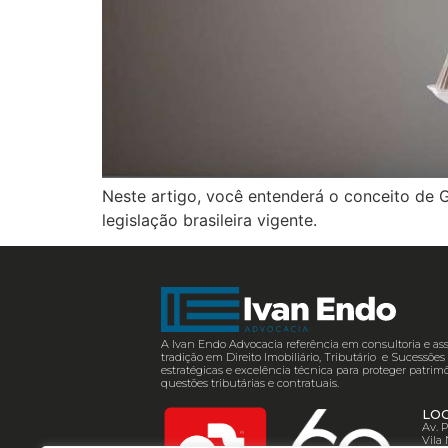
Neste artigo, você entenderá o conceito de G
legislação brasileira vigente.
A Ivan Endo Advocacia referência em consultoria e ass
tradição em Direito Imobiliário, Tributário e Sucessõ
estratégicas e excelência técnica para proteger patrimô
questões tributárias e contratuais.
LO
Av. 
Vila