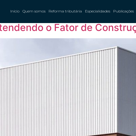
IPTU SP
Início
Quem somos
Reforma tributária
Especialidades
Publicações
tendendo o Fator de Constru