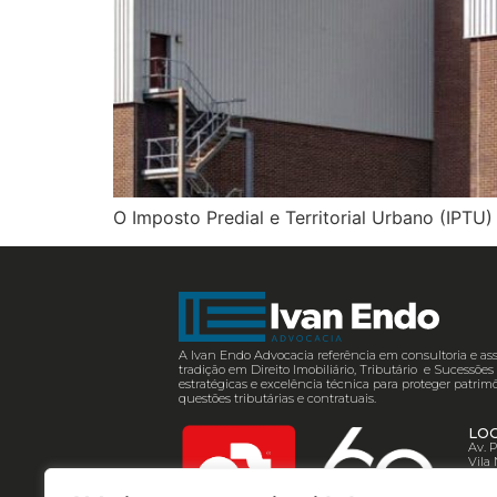
O Imposto Predial e Territorial Urbano (IPTU
A Ivan Endo Advocacia referência em consultoria e ass
tradição em Direito Imobiliário, Tributário e Sucessõ
estratégicas e excelência técnica para proteger patrimô
questões tributárias e contratuais.
LO
Av. 
Vila
CEP: