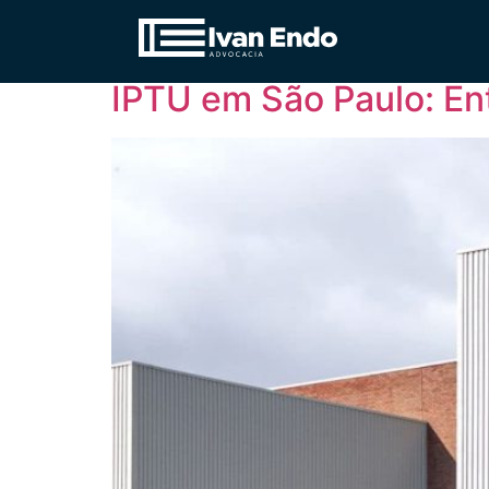
Tag:
Valor venal 
IPTU em São Paulo: En