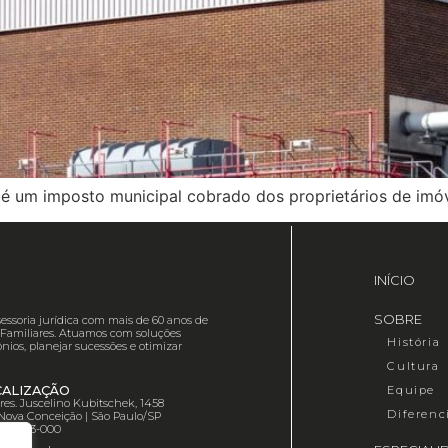
) é um imposto municipal cobrado dos proprietários de imó
INÍCIO
SOBRE
essoria jurídica com mais de 60 anos de
es Familiares. Atuamos com soluções
História
nios, planejar sucessões e otimizar
Cultura
Equipe
CALIZAÇÃO
Pres. Juscelino Kubitschek, 1458
Diferenc
 Nova Conceição | São Paulo/SP
 04543-000