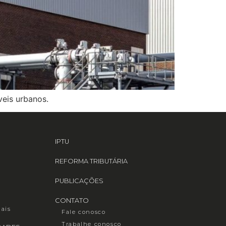
veis urbanos.
IPTU
REFORMA TRIBUTÁRIA
PUBLICAÇÕES
CONTATO
iais
Fale conosco
Trabalhe conosco