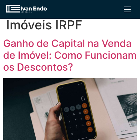
Tag:
Venda de
Imóveis IRPF
Ganho de Capital na Venda
de Imóvel: Como Funcionam
os Descontos?