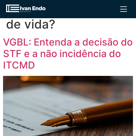
Tag:
VGBL é seguro
de vida?
VGBL: Entenda a decisão do
STF e a não incidência do
ITCMD