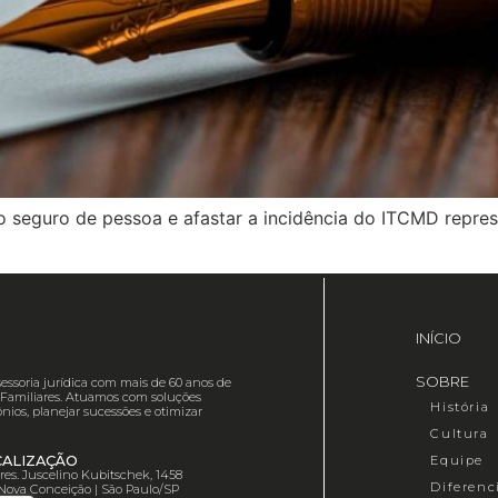
seguro de pessoa e afastar a incidência do ITCMD represen
INÍCIO
SOBRE
essoria jurídica com mais de 60 anos de
es Familiares. Atuamos com soluções
História
nios, planejar sucessões e otimizar
Cultura
Equipe
CALIZAÇÃO
Pres. Juscelino Kubitschek, 1458
Diferenc
 Nova Conceição | São Paulo/SP