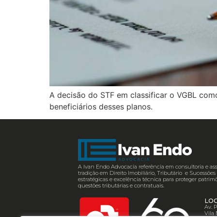
A decisão do STF em classificar o VGBL como 
beneficiários desses planos.
A Ivan Endo Advocacia referência em consultoria e ass
tradição em Direito Imobiliário, Tributário e Sucessõ
estratégicas e excelência técnica para proteger patrimô
questões tributárias e contratuais.
LO
Av. 
Vila