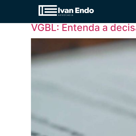
Dia:
5 de março d
VGBL: Entenda a decis