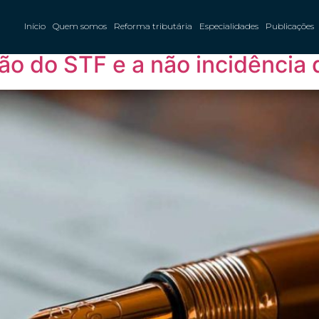
e 2025
Início
Quem somos
Reforma tributária
Especialidades
Publicações
ão do STF e a não incidência