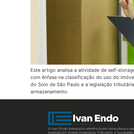
Este artigo analisa a atividade de self-stora
com ênfase na classificação do uso do imóve
do Solo de São Paulo e a legislação tributári
armazenamento.
A Ivan Endo Advocacia referência em consultoria e ass
tradição em Direito Imobiliário, Tributário e Sucessõ