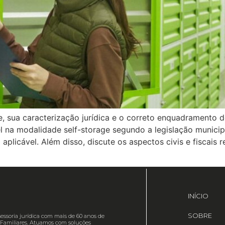
ge, sua caracterização jurídica e o correto enquadramento 
l na modalidade self-storage segundo a legislação munici
a aplicável. Além disso, discute os aspectos civis e fiscai
INÍCIO
SOBRE
essoria jurídica com mais de 60 anos de
es Familiares. Atuamos com soluções