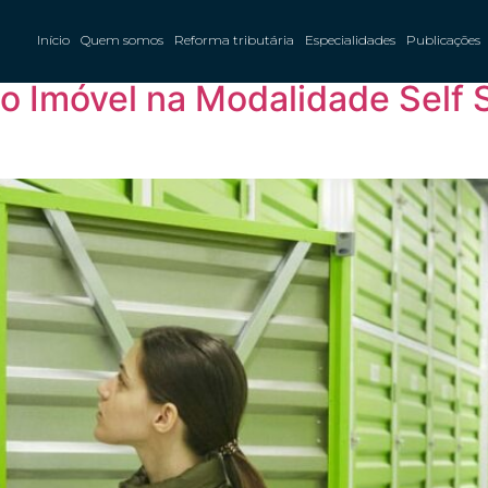
epósito
Início
Quem somos
Reforma tributária
Especialidades
Publicações
do Imóvel na Modalidade Self 