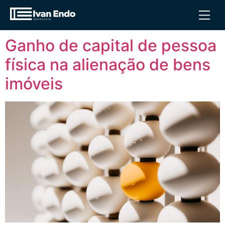
Tag:
ganhodecapital
Ganho de capital de pessoa
física na alienação de bens
imóveis