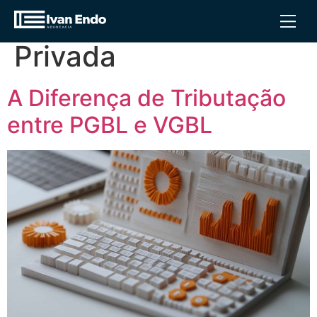
Tag:
Previdência
Privada
A Diferença de Tributação
entre PGBL e VGBL