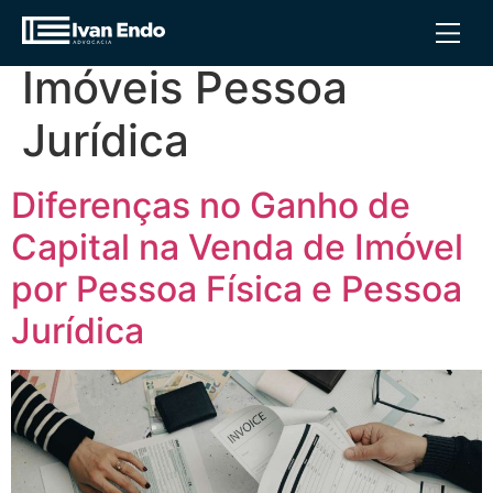
Tag:
Tributação de
Imóveis Pessoa
Jurídica
Diferenças no Ganho de
Capital na Venda de Imóvel
por Pessoa Física e Pessoa
Jurídica