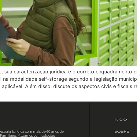
ge, sua caracterização jurídica e o correto enquadramento 
l na modalidade self-storage segundo a legislação munici
a aplicável. Além disso, discute os aspectos civis e fiscai
INÍCIO
SOBRE
essoria jurídica com mais de 60 anos de
es Familiares. Atuamos com soluções