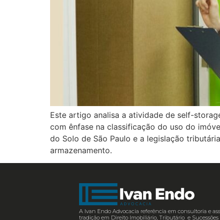
Este artigo analisa a atividade de self-stora
com ênfase na classificação do uso do imóve
do Solo de São Paulo e a legislação tributári
armazenamento.
A Ivan Endo Advocacia referência em consultoria e ass
tradição em Direito Imobiliário, Tributário e Sucessõ