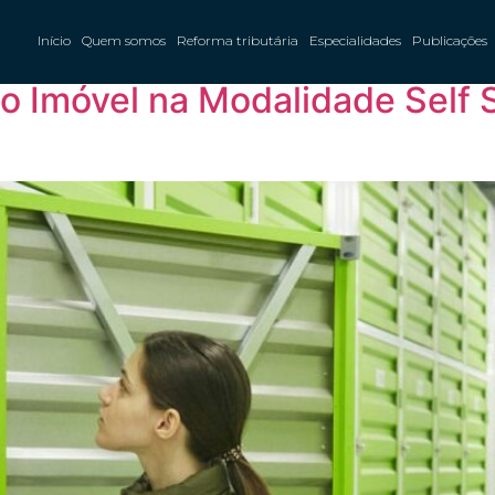
o tributário de imóvei
Início
Quem somos
Reforma tributária
Especialidades
Publicações
do Imóvel na Modalidade Self 