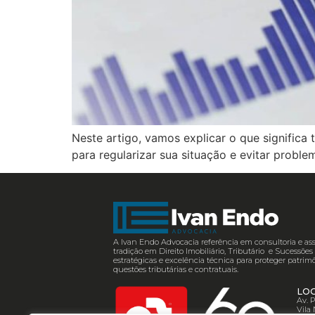
Neste artigo, vamos explicar o que significa 
para regularizar sua situação e evitar proble
A Ivan Endo Advocacia referência em consultoria e ass
tradição em Direito Imobiliário, Tributário e Sucessõ
estratégicas e excelência técnica para proteger patrimô
questões tributárias e contratuais.
LO
Av. 
Vila