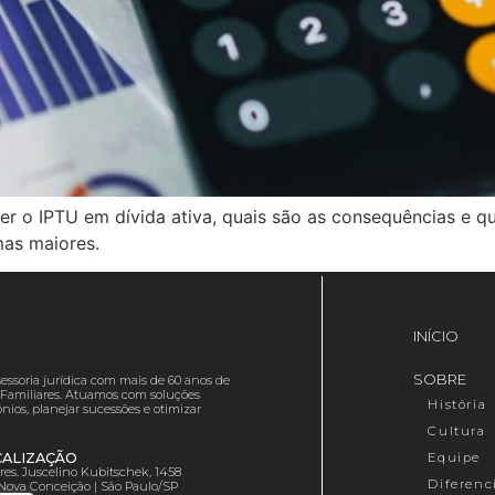
ter o IPTU em dívida ativa, quais são as consequências e qu
mas maiores.
INÍCIO
SOBRE
essoria jurídica com mais de 60 anos de
es Familiares. Atuamos com soluções
História
nios, planejar sucessões e otimizar
Cultura
Equipe
CALIZAÇÃO
Pres. Juscelino Kubitschek, 1458
Diferenc
 Nova Conceição | São Paulo/SP