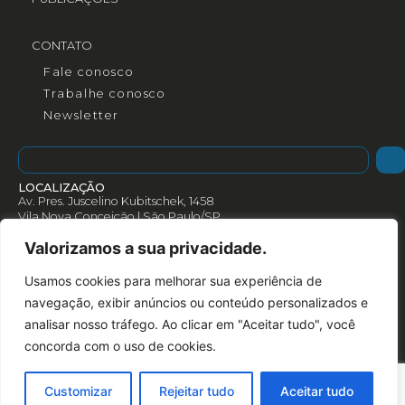
CONTATO
Fale conosco
Trabalhe conosco
Newsletter
LOCALIZAÇÃO
Av. Pres. Juscelino Kubitschek, 1458
Vila Nova Conceição | São Paulo/SP
CEP: 04543-000
Valorizamos a sua privacidade.
Como chegar
Rotas
Usamos cookies para melhorar sua experiência de
(+55) 11 3078 3055
navegação, exibir anúncios ou conteúdo personalizados e
analisar nosso tráfego. Ao clicar em "Aceitar tudo", você
concorda com o uso de cookies.
Customizar
Rejeitar tudo
Aceitar tudo