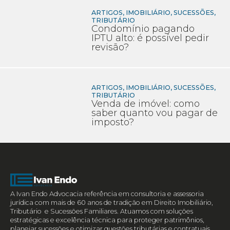
ARTIGOS
,
IMOBILIÁRIO
,
SUCESSÕES
,
TRIBUTÁRIO
Condomínio pagando
IPTU alto: é possível pedir
revisão?
ARTIGOS
,
IMOBILIÁRIO
,
SUCESSÕES
,
TRIBUTÁRIO
Venda de imóvel: como
saber quanto vou pagar de
imposto?
A Ivan Endo Advocacia referência em consultoria e assessoria
jurídica com mais de 60 anos de tradição em Direito Imobiliário,
Tributário e Sucessões Familiares. Atuamos com soluções
estratégicas e excelência técnica para proteger patrimônios,
planejar sucessões e otimizar questões tributárias e contratuais.