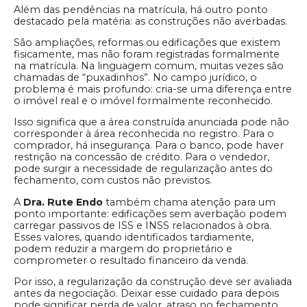
Além das pendências na matrícula, há outro ponto
destacado pela matéria: as construções não averbadas.
São ampliações, reformas ou edificações que existem
fisicamente, mas não foram registradas formalmente
na matrícula. Na linguagem comum, muitas vezes são
chamadas de “puxadinhos”. No campo jurídico, o
problema é mais profundo: cria-se uma diferença entre
o imóvel real e o imóvel formalmente reconhecido.
Isso significa que a área construída anunciada pode não
corresponder à área reconhecida no registro. Para o
comprador, há insegurança. Para o banco, pode haver
restrição na concessão de crédito. Para o vendedor,
pode surgir a necessidade de regularização antes do
fechamento, com custos não previstos.
A
Dra. Rute Endo
também chama atenção para um
ponto importante: edificações sem averbação podem
carregar passivos de ISS e INSS relacionados à obra.
Esses valores, quando identificados tardiamente,
podem reduzir a margem do proprietário e
comprometer o resultado financeiro da venda.
Por isso, a regularização da construção deve ser avaliada
antes da negociação. Deixar esse cuidado para depois
pode significar perda de valor, atraso no fechamento