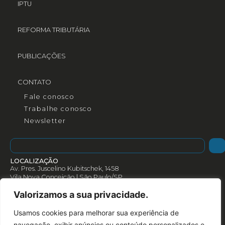
IPTU
REFORMA TRIBUTÁRIA
PUBLICAÇÕES
CONTATO
Fale conosco
Trabalhe conosco
Newsletter
LOCALIZAÇÃO
Av. Pres. Juscelino Kubitschek, 1458
Vila Nova Conceição | São Paulo/SP
CEP: 04543-000
Valorizamos a sua privacidade.
Como chegar
Rotas
Usamos cookies para melhorar sua experiência de
(+55) 11 3078 3055
navegação, exibir anúncios ou conteúdo personalizados e