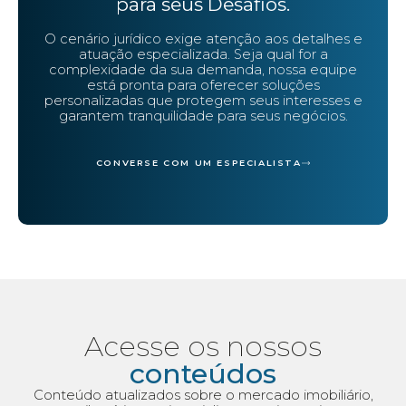
para seus Desafios.
O cenário jurídico exige atenção aos detalhes e
atuação especializada. Seja qual for a
complexidade da sua demanda, nossa equipe
está pronta para oferecer soluções
personalizadas que protegem seus interesses e
garantem tranquilidade para seus negócios.
CONVERSE COM UM ESPECIALISTA
Acesse os nossos
conteúdos
Conteúdo atualizados sobre o mercado imobiliário,