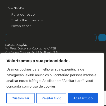
CONTATO
Fale conosco
Trabalhe conosco
Newsletter
LOCALIZAÇÃO
Av. Pres. Juscelino Kubitschek, 1458
Vila Nova Conceição | São Paulo/SP
CEP: 04543-000
Valorizamos a sua privacidade.
Como chegar
Rotas
Usamos cookies para melhorar sua experiência de
(+55) 11 3078 3055
navegação, exibir anúncios ou conteúdo personalizados e
analisar nosso tráfego. Ao clicar em "Aceitar tudo", você
concorda com o uso de cookies.
Customizar
Rejeitar tudo
Aceitar tudo