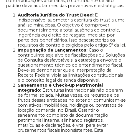
contra autuações arbitrárias, o contribuinte de alto
padrão deve adotar medidas preventivas e estratégicas:
Auditoria Jurídica do Trust Deed:
É
indispensável submeter a escritura do
trust
a uma
análise minuciosa. O objetivo é comprovar
documentalmente a total ausência de controle,
ingerência ou direito de resgate imediato por
parte dos beneficiários. Isso descaracteriza os
requisitos de controle exigidos pelo artigo 5º da lei.
Impugnação de Lançamentos:
Caso o
contribuinte seja alvo de fiscalizações ou Soluções
de Consulta desfavoráveis, a estratégia envolve o
questionamento técnico do entendimento fiscal.
Deve-se demonstrar que a interpretação da
Receita Federal viola as limitações constitucionais
e o conceito legal de renda disponível.
Saneamento e Check-up Patrimonial
Integrado:
Estruturas internacionais não operam
de forma isolada. Muitas vezes, os recursos e os
frutos dessas entidades no exterior comunicam-se
com ativos imobiliários, holdings ou contratos de
locação comercial no Brasil. Garantir o
saneamento completo da documentação
patrimonial interna, alinhando registros,
matrículas e declarações, é vital para evitar
cruzamentos fiscais inconsistentes. Esta