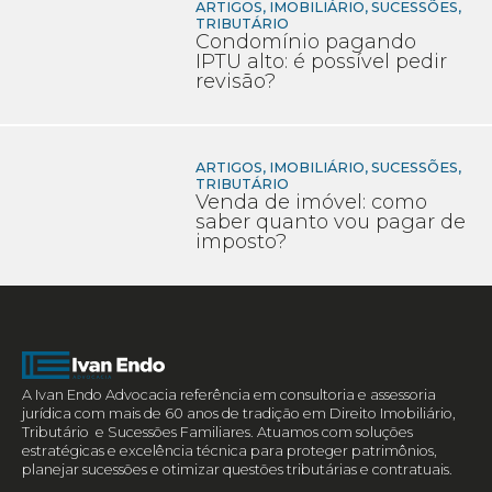
ARTIGOS
,
IMOBILIÁRIO
,
SUCESSÕES
,
TRIBUTÁRIO
Condomínio pagando
IPTU alto: é possível pedir
revisão?
ARTIGOS
,
IMOBILIÁRIO
,
SUCESSÕES
,
TRIBUTÁRIO
Venda de imóvel: como
saber quanto vou pagar de
imposto?
A Ivan Endo Advocacia referência em consultoria e assessoria
jurídica com mais de 60 anos de tradição em Direito Imobiliário,
Tributário e Sucessões Familiares. Atuamos com soluções
estratégicas e excelência técnica para proteger patrimônios,
planejar sucessões e otimizar questões tributárias e contratuais.