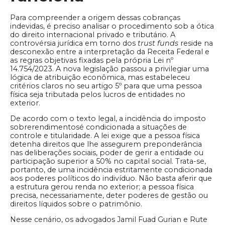
Para compreender a origem dessas cobranças
indevidas, é preciso analisar o procedimento sob a ótica
do direito internacional privado e tributário. A
controvérsia jurídica em torno dos
trust funds
reside na
desconexão entre a interpretação da Receita Federal e
as regras objetivas fixadas pela própria Lei nº
14.754/2023. A nova legislação passou a privilegiar uma
lógica de atribuição econômica, mas estabeleceu
critérios claros no seu artigo 5º para que uma pessoa
física seja tributada pelos lucros de entidades no
exterior.
De acordo com o texto legal, a incidência do imposto
sobrerendimentosé condicionada a situações de
controle e titularidade. A lei exige que a pessoa física
detenha direitos que lhe assegurem preponderância
nas deliberações sociais, poder de gerir a entidade ou
participação superior a 50% no capital social. Trata-se,
portanto, de uma incidência estritamente condicionada
aos poderes políticos do indivíduo. Não basta aferir que
a estrutura gerou renda no exterior; a pessoa física
precisa, necessariamente, deter poderes de gestão ou
direitos líquidos sobre o patrimônio.
Nesse cenário, os advogados Jamil Fuad Gurian e Rute