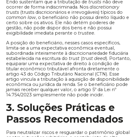
Endo sustentam que a tributação de
trusts
não deve
ocorrer de forma indiscriminada. Nos
discretionary
trusts
(trusts discricionários e irrevogáveis) típicos do
common law
, o beneficiário não possui direito líquido e
certo sobre os ativos. Ele não detém poderes de
gestão, não pode dispor dos bens e não possui
exigibilidade imediata perante o
trustee
.
A posição do beneficiário, nesses casos específicos,
limita-se a uma expectativa econômica eventual,
subordinada inteiramente à discricionariedade fiduciária
estabelecida na escritura do
trust
(
trust deed
). Portanto,
equiparar uma expectativa de direito à condição de
titular econômico tributável afronta diretamente o
artigo 43 do Código Tributário Nacional (CTN). Esse
artigo vincula a tributação à aquisição de disponibilidade
econômica ou jurídica da renda. Se o beneficiário pode
jamais receber qualquer valor, o artigo 5º da Lei nº
14.754/2023 simplesmente não pode incidir.
3. Soluções Práticas e
Passos Recomendados
Para neutralizar riscos e resguardar o patrimônio global