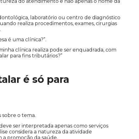
 natureza do atendimento e não apenas o nome da
odontológica, laboratório ou centro de diagnóstico
uando realiza procedimentos, exames, cirurgias
.
a é uma clínica?”.
 minha clínica realiza pode ser enquadrada, com
ar para fins tributários?”
alar é só para
s sobre o tema.
o deve ser interpretada apenas como serviços
ise considera a natureza da atividade
om a promoção da saúde.