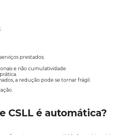
;
rviços prestados;
ionais e não cumulatividade
rática.
dos, a redução pode se tornar frágil.
cação.
 e CSLL é automática?