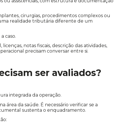
os ou assistenciais, com estrutura e documentação
mplantes, cirurgias, procedimentos complexos ou
uma realidade tributária diferente de um
.
 a caso.
licenças, notas fiscais, descrição das atividades,
operacional precisam conversar entre si.
recisam ser avaliados?
tura integrada da operação.
na área da saúde. É necessário verificar se a
e documental sustenta o enquadramento.
tão: