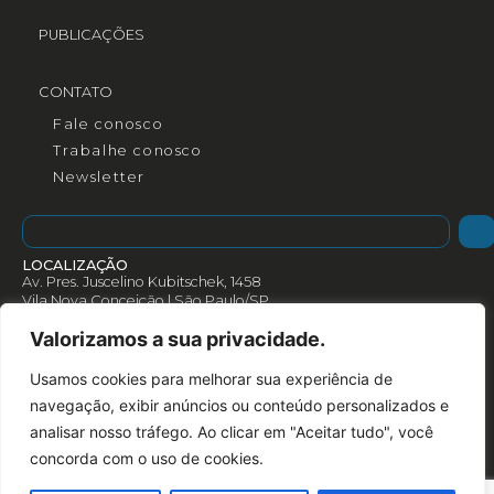
PUBLICAÇÕES
CONTATO
Fale conosco
Trabalhe conosco
Newsletter
LOCALIZAÇÃO
Av. Pres. Juscelino Kubitschek, 1458
Vila Nova Conceição | São Paulo/SP
CEP: 04543-000
Valorizamos a sua privacidade.
Como chegar
Rotas
Usamos cookies para melhorar sua experiência de
(+55) 11 3078 3055
navegação, exibir anúncios ou conteúdo personalizados e
analisar nosso tráfego. Ao clicar em "Aceitar tudo", você
concorda com o uso de cookies.