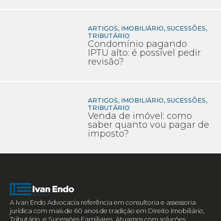
ARTIGOS
,
IMOBILIÁRIO
,
SUCESSÕES
,
TRIBUTÁRIO
Condomínio pagando
IPTU alto: é possível pedir
revisão?
ARTIGOS
,
IMOBILIÁRIO
,
SUCESSÕES
,
TRIBUTÁRIO
Venda de imóvel: como
saber quanto vou pagar de
imposto?
A Ivan Endo Advocacia referência em consultoria e assessoria
jurídica com mais de 60 anos de tradição em Direito Imobiliário,
Tributário e Sucessões Familiares. Atuamos com soluções