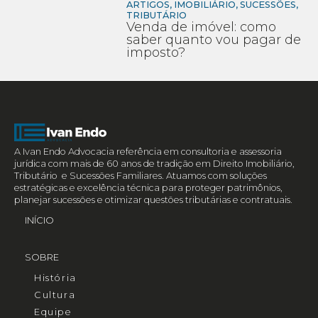
ARTIGOS
,
IMOBILIÁRIO
,
SUCESSÕES
,
TRIBUTÁRIO
Venda de imóvel: como
saber quanto vou pagar de
imposto?
A Ivan Endo Advocacia referência em consultoria e assessoria
jurídica com mais de 60 anos de tradição em Direito Imobiliário,
Tributário e Sucessões Familiares. Atuamos com soluções
estratégicas e excelência técnica para proteger patrimônios,
planejar sucessões e otimizar questões tributárias e contratuais.
INÍCIO
SOBRE
História
Cultura
Equipe