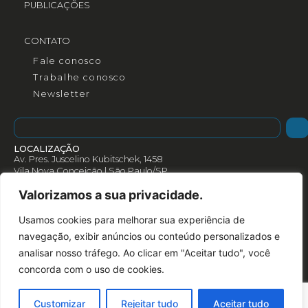
PUBLICAÇÕES
CONTATO
Fale conosco
Trabalhe conosco
Newsletter
LOCALIZAÇÃO
Av. Pres. Juscelino Kubitschek, 1458
Vila Nova Conceição | São Paulo/SP
CEP: 04543-000
Valorizamos a sua privacidade.
Como chegar
Rotas
Usamos cookies para melhorar sua experiência de
(+55) 11 3078 3055
navegação, exibir anúncios ou conteúdo personalizados e
analisar nosso tráfego. Ao clicar em "Aceitar tudo", você
concorda com o uso de cookies.
Customizar
Rejeitar tudo
Aceitar tudo