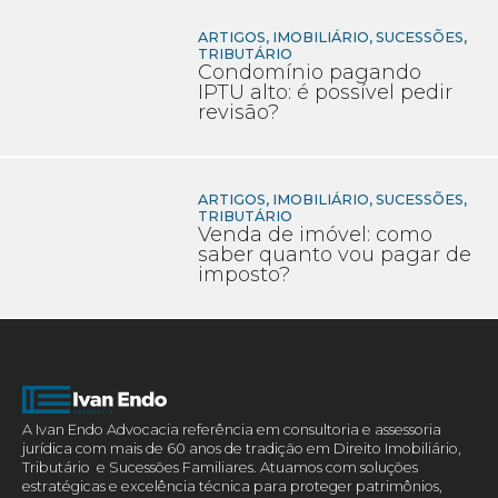
ARTIGOS
,
IMOBILIÁRIO
,
SUCESSÕES
,
TRIBUTÁRIO
Condomínio pagando
IPTU alto: é possível pedir
revisão?
ARTIGOS
,
IMOBILIÁRIO
,
SUCESSÕES
,
TRIBUTÁRIO
Venda de imóvel: como
saber quanto vou pagar de
imposto?
A Ivan Endo Advocacia referência em consultoria e assessoria
jurídica com mais de 60 anos de tradição em Direito Imobiliário,
Tributário e Sucessões Familiares. Atuamos com soluções
estratégicas e excelência técnica para proteger patrimônios,