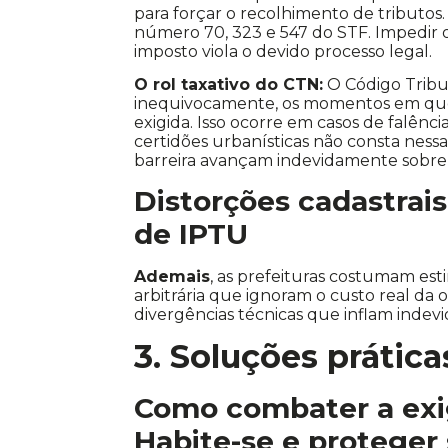
para forçar o recolhimento de tributos.
número 70, 323 e 547 do STF. Impedir 
imposto viola o devido processo legal.
O rol taxativo do CTN:
O Código Tribut
inequivocamente, os momentos em que a
exigida. Isso ocorre em casos de falências
certidões urbanísticas não consta nessa
barreira avançam indevidamente sobre
Distorções cadastrai
de IPTU
Ademais
, as prefeituras costumam es
arbitrária que ignoram o custo real da o
divergências técnicas que inflam indev
3. Soluções prática
Como combater a exi
Habite-se e proteger 