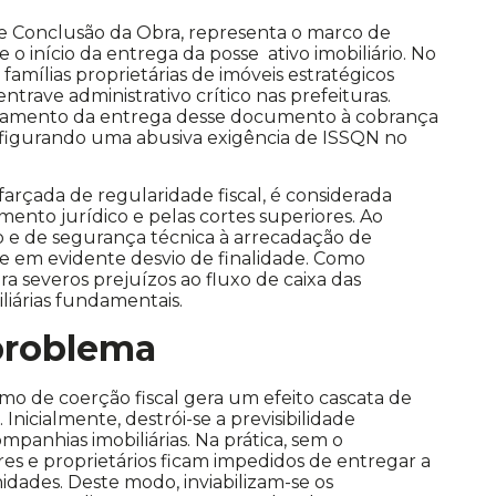
e Conclusão da Obra, representa o marco de
o início da entrega da posse ativo imobiliário. No
famílias proprietárias de imóveis estratégicos
ave administrativo crítico nas prefeituras.
ionamento da entrega desse documento à cobrança
nfigurando uma abusiva exigência de ISSQN no
sfarçada de regularidade fiscal, é considerada
ento jurídico e pelas cortes superiores. Ao
 e de segurança técnica à arrecadação de
rre em evidente desvio de finalidade. Como
ra severos prejuízos ao fluxo de caixa das
liárias fundamentais.
 problema
o de coerção fiscal gera um efeito cascata de
nicialmente, destrói-se a previsibilidade
companhias imobiliárias. Na prática, sem o
s e proprietários ficam impedidos de entregar a
idades. Deste modo, inviabilizam-se os