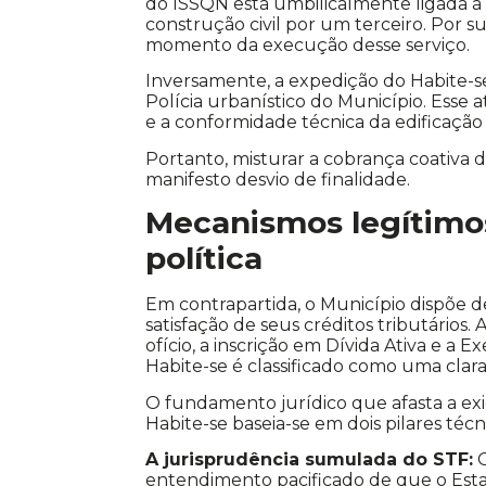
do ISSQN está umbilicalmente ligada à
construção civil por um terceiro. Por sua
momento da execução desse serviço.
Inversamente, a expedição do Habite-se
Polícia urbanístico do Município. Esse a
e a conformidade técnica da edificação
Portanto, misturar a cobrança coativa d
manifesto desvio de finalidade.
Mecanismos legítimo
política
Em contrapartida, o Município dispõe d
satisfação de seus créditos tributários.
ofício, a inscrição em Dívida Ativa e a E
Habite-se é classificado como uma clara 
O fundamento jurídico que afasta a ex
Habite-se baseia-se em dois pilares técn
A jurisprudência sumulada do STF:
O
entendimento pacificado de que o Estad