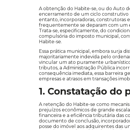
A obtenção do Habite-se, ou do Auto d
encerramento de um ciclo construtivo e 
entanto, incorporadoras, construtoras e 
frequentemente se deparam com um entr
Trata-se, especificamente, do condic
compulsória do imposto municipal, co
Habite-se.
Essa prática municipal, embora surja di
majoritariamente indevida pelo ordenam
vincular um ato puramente urbanístico
tributos, a Administração Pública inco
consequência imediata, essa barreira ge
empresas e atrasos em transações imobi
1. Constatação do
A retenção do Habite-se como mecanism
prejuízos econômicos de grande escala. I
financeira e a eficiência tributária das 
documento de conclusão, incorporadore
posse do imóvel aos adquirentes das un