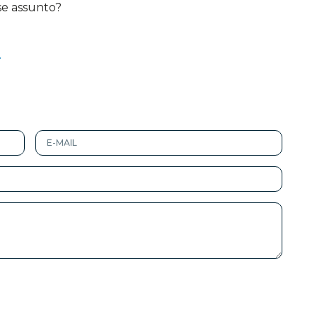
se assunto?
.