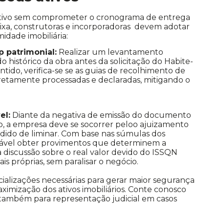
rativo sem comprometer o cronograma de entrega
xa, construtoras e incorporadoras devem adotar
idade imobiliária:
 patrimonial:
Realizar um levantamento
do histórico da obra antes da solicitação do Habite-
entido, verifica-se se as guias de recolhimento de
etamente processadas e declaradas, mitigando o
el:
Diante da negativa de emissão do documento
, a empresa deve se socorrer peloo ajuizamento
do de liminar. Com base nas súmulas dos
 viável obter provimentos que determinem a
 a discussão sobre o real valor devido do ISSQN
ais próprias, sem paralisar o negócio.
cializações necessárias para gerar maior segurança
ximização dos ativos imobiliários. Conte conosco
 também para representação judicial em casos