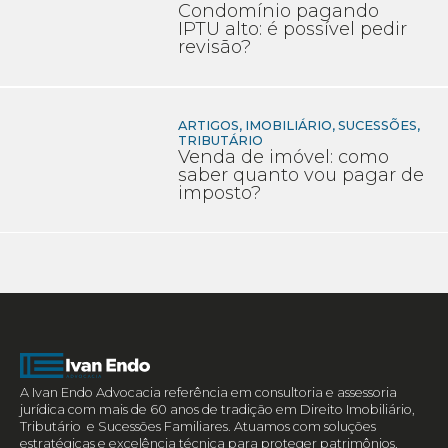
Condomínio pagando
IPTU alto: é possível pedir
revisão?
ARTIGOS
,
IMOBILIÁRIO
,
SUCESSÕES
,
TRIBUTÁRIO
Venda de imóvel: como
saber quanto vou pagar de
imposto?
A Ivan Endo Advocacia referência em consultoria e assessoria
jurídica com mais de 60 anos de tradição em Direito Imobiliário,
Tributário e Sucessões Familiares. Atuamos com soluções
estratégicas e excelência técnica para proteger patrimônios,