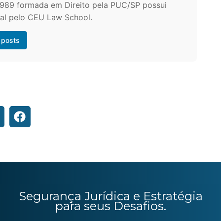
1989 formada em Direito pela PUC/SP possui
ial pelo CEU Law School.
 posts
Segurança Jurídica e Estratégia
para seus Desafios.