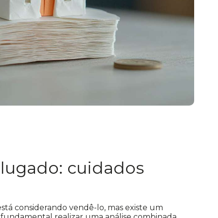
alugado: cuidados
está considerando vendê-lo, mas existe um
 é fundamental realizar uma análise combinada