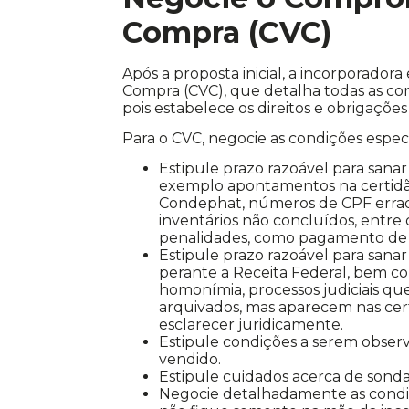
Compra (CVC)
Após a proposta inicial, a incorporad
Compra (CVC), que detalha todas as co
pois estabelece os direitos e obrigações
Para o CVC, negocie as condições específ
Estipule prazo razoável para san
exemplo apontamentos na certidão
Condephat, números de CPF errados
inventários não concluídos, entre o
penalidades, como pagamento de 
Estipule prazo razoável para sana
perante a Receita Federal, bem c
homonímia, processos judiciais q
arquivados, mas aparecem nas cert
esclarecer juridicamente.
Estipule condições a serem observ
vendido.
Estipule cuidados acerca de sonda
Negocie detalhadamente as condiç