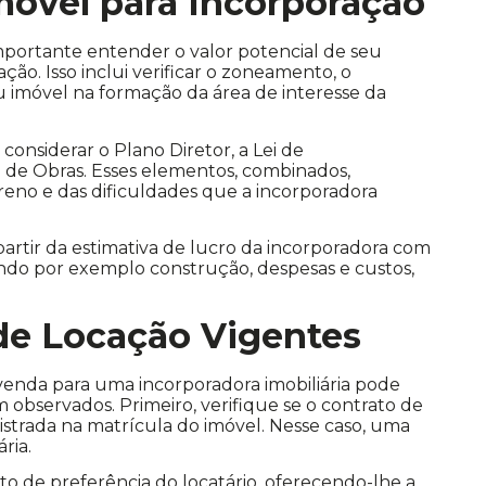
Imóvel para Incorporação
mportante entender o valor potencial de seu
ão. Isso inclui verificar o zoneamento, o
u imóvel na formação da área de interesse da
considerar o Plano Diretor, a Lei de
 de Obras. Esses elementos, combinados,
reno e das dificuldades que a incorporadora
 partir da estimativa de lucro da incorporadora com
uindo por exemplo construção, despesas e custos,
 de Locação Vigentes
venda para uma incorporadora imobiliária pode
 observados. Primeiro, verifique se o contrato de
gistrada na matrícula do imóvel. Nesse caso, uma
ria.
ito de preferência do locatário, oferecendo-lhe a