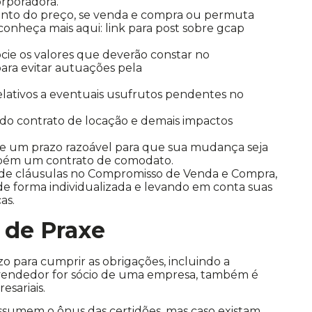
rporadora.
ento do preço, se venda e compra ou permuta
 conheça mais aqui: link para post sobre gcap
cie os valores que deverão constar no
ara evitar autuações pela
relativos a eventuais usufrutos pendentes no
o do contrato de locação e demais impactos
cie um prazo razoável para que sua mudança seja
também um contrato de comodato.
de cláusulas no Compromisso de Venda e Compra,
 de forma individualizada e levando em conta suas
as.
 de Praxe
azo para cumprir as obrigações, incluindo a
 vendedor for sócio de uma empresa, também é
esariais.
ssumem o ônus das certidões, mas caso existam