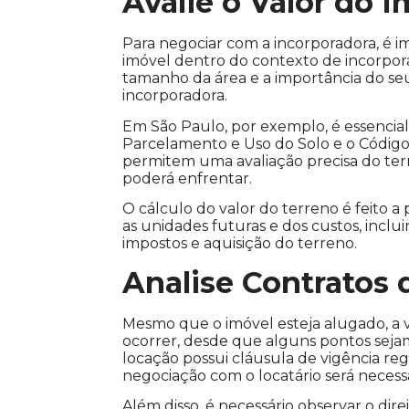
Avalie o Valor do 
Para negociar com a incorporadora, é i
imóvel dentro do contexto de incorporaç
tamanho da área e a importância do se
incorporadora.
Em São Paulo, por exemplo, é essencial 
Parcelamento e Uso do Solo e o Código
permitem uma avaliação precisa do ter
poderá enfrentar.
O cálculo do valor do terreno é feito a
as unidades futuras e dos custos, incl
impostos e aquisição do terreno.
Analise Contratos
Mesmo que o imóvel esteja alugado, a 
ocorrer, desde que alguns pontos sejam
locação possui cláusula de vigência re
negociação com o locatário será necessá
Além disso, é necessário observar o dire