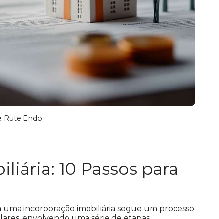
e Rute Endo
liária: 10 Passos para
 uma incorporação imobiliária segue um processo
culares, envolvendo uma série de etapas