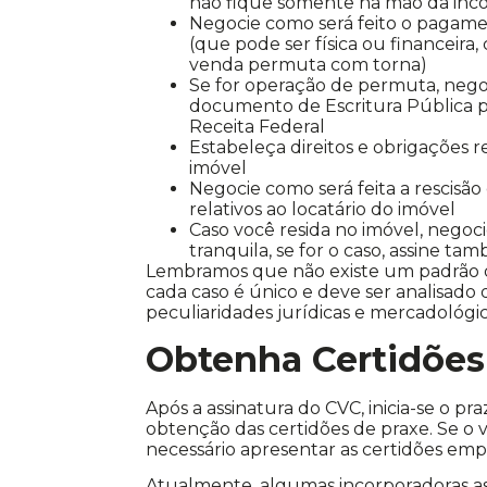
não fique somente na mão da inco
Negocie como será feito o pagam
(que pode ser física ou financeira,
venda permuta com torna)
Se for operação de permuta, nego
documento de Escritura Pública p
Receita Federal
Estabeleça direitos e obrigações 
imóvel
Negocie como será feita a rescisã
relativos ao locatário do imóvel
Caso você resida no imóvel, nego
tranquila, se for o caso, assine 
Lembramos que não existe um padrão 
cada caso é único e deve ser analisado
peculiaridades jurídicas e mercadológic
Obtenha Certidões
Após a assinatura do CVC, inicia-se o pr
obtenção das certidões de praxe. Se o
necessário apresentar as certidões empr
Atualmente, algumas incorporadoras a