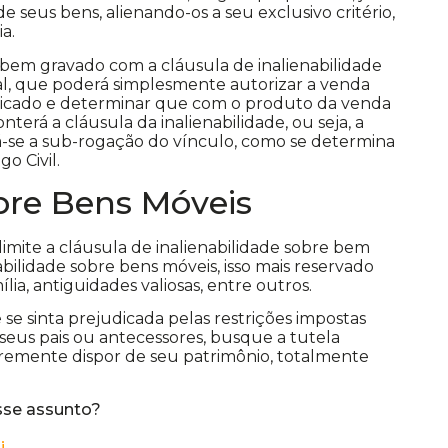
 seus bens, alienando-os a seu exclusivo critério,
ia.
bem gravado com a cláusula de inalienabilidade
al, que poderá simplesmente autorizar a venda
dicado e determinar que com o produto da venda
terá a cláusula da inalienabilidade, ou seja, a
á-se a sub-rogação do vínculo, como se determina
go Civil.
obre Bens Móveis
limite a cláusula de inalienabilidade sobre bem
abilidade sobre bens móveis, isso mais reservado
ília, antiguidades valiosas, entre outros.
se sinta prejudicada pelas restrições impostas
seus pais ou antecessores, busque a tutela
 livremente dispor de seu patrimônio, totalmente
sse assunto?
i.