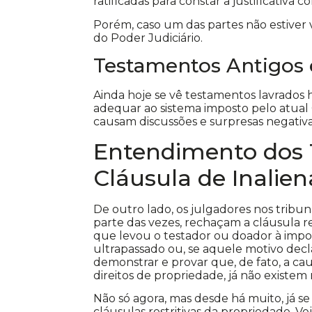
ratificadas para constar a justificativa
Porém, caso um das partes não estiver 
do Poder Judiciário.
Testamentos Antigos e
Ainda hoje se vê testamentos lavrados 
adequar ao sistema imposto pelo atual Có
causam discussões e surpresas negativa
Entendimento dos T
Cláusula de Inalien
De outro lado, os julgadores nos tribun
parte das vezes, rechaçam a cláusula re
que levou o testador ou doador à imposi
ultrapassado ou, se aquele motivo decl
demonstrar e provar que, de fato, a cau
direitos de propriedade, já não existem 
Não só agora, mas desde há muito, já se 
cláusulas restritivas da propriedade. Ve