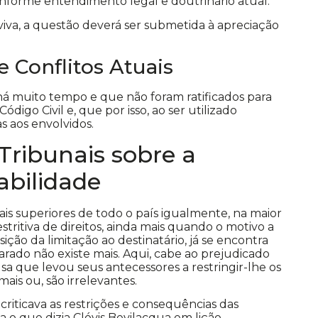
 conforme entendimento legal e doutrinário atual.
viva, a questão deverá ser submetida à apreciação
 Conflitos Atuais
há muito tempo e que não foram ratificados para
digo Civil e, que por isso, ao ser utilizado
s aos envolvidos.
ribunais sobre a
abilidade
ais superiores de todo o país igualmente, na maior
stritiva de direitos, ainda mais quando o motivo a
ção da limitação ao destinatário, já se encontra
arado não existe mais. Aqui, cabe ao prejudicado
sa que levou seus antecessores a restringir-lhe os
mais ou, são irrelevantes.
criticava as restrições e consequências das
ja o que dizia Clóvis Bevilacqua em lição