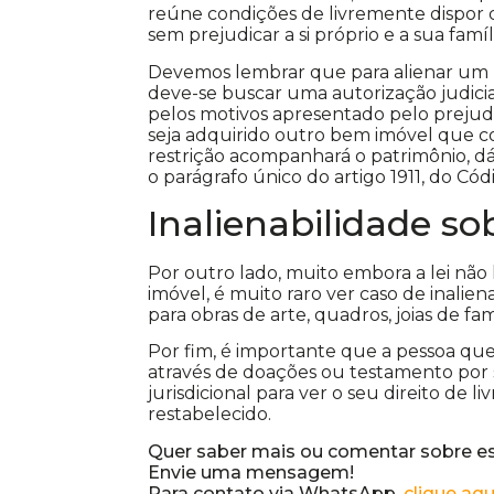
reúne condições de livremente dispor de
sem prejudicar a si próprio e a sua famíl
Devemos lembrar que para alienar um 
deve-se buscar uma autorização judici
pelos motivos apresentado pelo preju
seja adquirido outro bem imóvel que con
restrição acompanhará o patrimônio, d
o parágrafo único do artigo 1911, do Códi
Inalienabilidade s
Por outro lado, muito embora a lei não 
imóvel, é muito raro ver caso de inalien
para obras de arte, quadros, joias de fam
Por fim, é importante que a pessoa que 
através de doações ou testamento por 
jurisdicional para ver o seu direito de
restabelecido.
Quer saber mais ou comentar sobre e
Envie uma mensagem!
Para contato via WhatsApp,
clique aqu